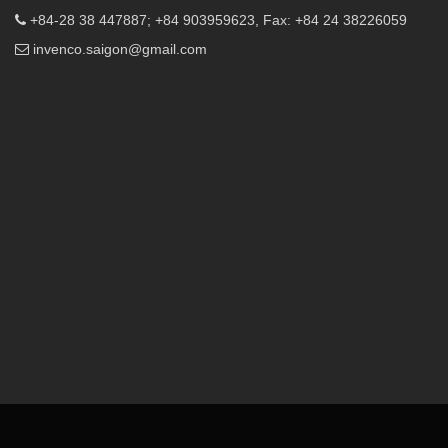
+84-28 38 447887; +84 903959623, Fax: +84 24 38226059
invenco.saigon@gmail.com