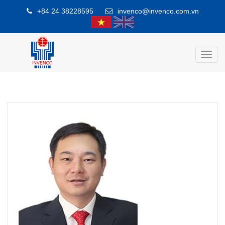
+84 24 38228595
invenco@invenco.com.vn
Toggl
navig