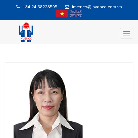
+84 24 38228595
invenco@invenco.com.vn
Toggl
navig